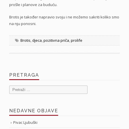
prošle i planove za buduću.
Brotis je također napravio svoju i ne možemo sakriti koliko smo
na nju ponosni.
Brotis
,
djeca
,
pozitivna priča
,
prolife
PRETRAGA
Pretraži:
NEDAVNE OBJAVE
Pivac Ljubuški