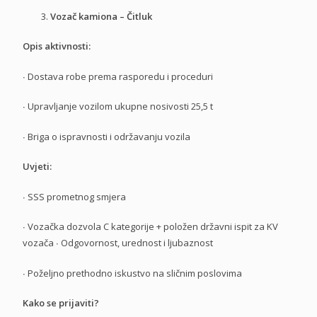
Vozač kamiona – Čitluk
Opis aktivnosti:
∙
Dostava robe prema rasporedu i proceduri
∙
Upravljanje vozilom ukupne nosivosti 25,5 t
∙
Briga o ispravnosti i održavanju vozila
Uvjeti:
∙
SSS prometnog smjera
∙
Vozačka dozvola C kategorije + položen državni ispit za KV
vozača
∙
Odgovornost, urednost i ljubaznost
∙
Poželjno prethodno iskustvo na sličnim poslovima
Kako se prijaviti?