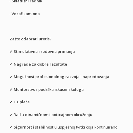
∙
Skladišni radnik
∙
Vozač kamiona
Zašto odabrati Brotis?
✔
Stimulativna i redovna primanja
✔
Nagrade za dobre rezultate
✔
Mogućnost profesionalnog razvoja i napredovanja
✔
Mentorstvo i podrška iskusnih kolega
✔
13. plaća
✔
Rad u
dinamičnom i poticajnom okruženju
✔
Sigurnost i stabilnost
u uspješnoj tvrtki koja kontinuirano