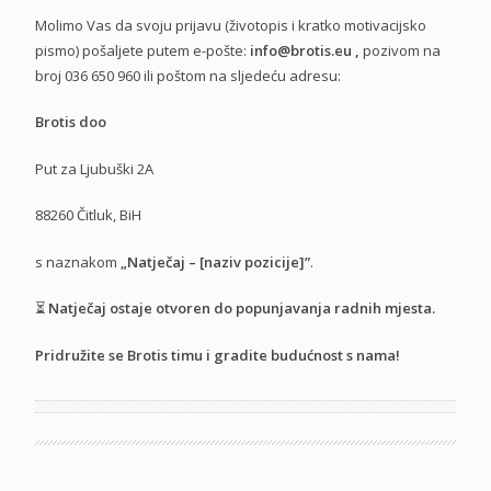
Molimo Vas da svoju prijavu (životopis i kratko motivacijsko
pismo) pošaljete putem e-pošte:
info@brotis.eu
,
pozivom na
broj 036 650 960 ili poštom na sljedeću adresu:
Brotis doo
Put za Ljubuški 2A
88260 Čitluk, BiH
s naznakom
„Natječaj – [naziv pozicije]”
.
⏳
Natječaj ostaje otvoren do popunjavanja radnih mjesta.
Pridružite se Brotis timu i gradite budućnost s nama!