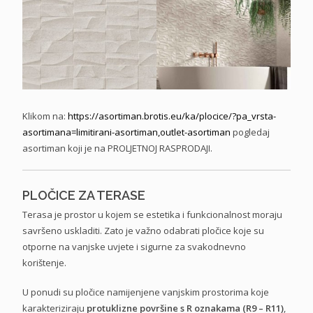
Klikom na:
https://asortiman.brotis.eu/
ka/plocice/?pa_vrsta-
asortimana=limitirani-
asortiman,outlet-asortiman
pogledaj
asortiman koji je na PROLJETNOJ RASPRODAJI.
PLOČICE ZA TERASE
Terasa je prostor u kojem se estetika i funkcionalnost moraju
savršeno uskladiti. Zato je važno odabrati pločice koje su
otporne na vanjske uvjete i sigurne za svakodnevno
korištenje.
U ponudi su pločice namijenjene vanjskim prostorima koje
karakteriziraju
protuklizne površine s R oznakama (R9 – R11)
,