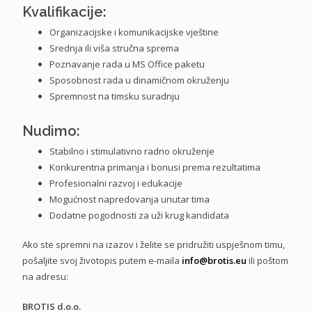
Kvalifikacije:
Organizacijske i komunikacijske vještine
Srednja ili viša stručna sprema
Poznavanje rada u MS Office paketu
Sposobnost rada u dinamičnom okruženju
Spremnost na timsku suradnju
Nudimo:
Stabilno i stimulativno radno okruženje
Konkurentna primanja i bonusi prema rezultatima
Profesionalni razvoj i edukacije
Mogućnost napredovanja unutar tima
Dodatne pogodnosti za uži krug kandidata
Ako ste spremni na izazov i želite se pridružiti uspješnom timu,
pošaljite svoj životopis putem e-maila
info@brotis.eu
ili poštom
na adresu:
BROTIS d.o.o.