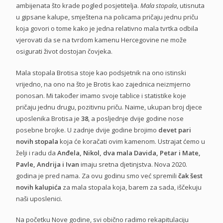
ambijenata što krade pogled posjetitelja.
Mala stopala
, utisnuta
u gipsane kalupe, smještena na policama pričaju jednu priču
koja govori o tome kako je jedna relativno mala tvrtka odbila
vjerovati da se na tvrdom kamenu Hercegovine ne može
osigurati život dostojan čovjeka.
Mala stopala Brotisa stoje kao podsjetnik na ono istinski
vrijedno, na ono na što je Brotis kao zajednica neizmjerno
ponosan. Mi također imamo svoje tablice i statistike koje
pričaju jednu drugu, pozitivnu priču. Naime, ukupan broj djece
uposlenika Brotisa je
38
, a posljednje dvije godine nose
posebne brojke. U zadnje dvije godine brojimo
devet pari
novih stopala
koja će koračati ovim kamenom. Ustrajat ćemo u
želji i radu da
Anđela, Nikol, dva mala Davida, Petar i Mate,
Pavle, Andrija i Ivan
imaju sretna djetinjstva. Nova 2020.
godina je pred nama. Za ovu godinu smo već spremili
čak šest
novih kalupića
za mala stopala koja, barem za sada, iščekuju
naši uposlenici.
Na početku Nove godine, svi obično radimo rekapitulaciju