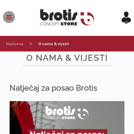
Skip
to
content
HALF
FULL
CLOSE
ALL
>
Naslovna
O nama & vijesti
O NAMA & VIJESTI
Natječaj za posao Brotis