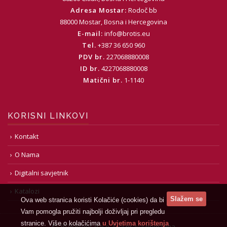
Adresa Mostar:
Rodoč bb
88000 Mostar, Bosna i Hercegovina
E-mail:
info@brotis.eu
Tel.
+387 36 650 960
PDV br.
227068880008
ID br.
4227068880008
Matični br.
1-1140
KORISNI LINKOVI
Kontakt
O Nama
Digitalni savjetnik
Katalozi
Ova web stranica koristi Kolačiće (cookies) da bi
Vam pomogla pružiti najbolji doživljaj pri pregledu
stranice. Više o kolačićima
u Uvjetima korištenja
©
2026 Brotis d.o.o. Sva prava pridržana