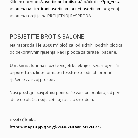
Klikom na:
https://asortiman.brotis.eu/
ka/plocice/?pa_vrsta-
asortimana=limitirani-
asortiman,outlet-asortiman
pogledaj
asortiman koji je na PROLJETNOJ RASPRODAJI.
POSJETITE BROTIS SALONE
Na rasprodaji je 8.500 m² pločica,
od zidnih i podnih pločica
do dekorativnih rješenja, kao i pločica za terase i bazene.
U našim salonima
možete vidjeti kolekcije u stvarnoj veličini,
usporediti različite formate i teksture te odmah pronaći
rješenje za svoj prostor.
Naši
prodajni savjetnic
i pomoći će vam pri odabiru, od prve
ideje do pločica koje ćete ugraditi u svoj dom.
Brotis Čitluk –
https://maps.app.goo.gl/vFFwYHLWPjM1ZH8v5