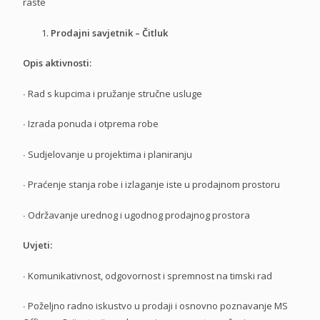
raste
Prodajni savjetnik – Čitluk
Opis aktivnosti:
∙
Rad s kupcima i pružanje stručne usluge
∙
Izrada ponuda i otprema robe
∙
Sudjelovanje u projektima i planiranju
∙
Praćenje stanja robe i izlaganje iste u prodajnom prostoru
∙
Održavanje urednog i ugodnog prodajnog prostora
Uvjeti:
∙
Komunikativnost, odgovornost i spremnost na timski rad
∙
Poželjno radno iskustvo u prodaji i osnovno poznavanje MS