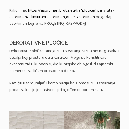
Klikom na:
https://asortiman.brotis.eu/
ka/plocice/?pa_vrsta-
asortimana=limitirani-
asortiman,outlet-asortiman
pogledaj
asortiman koji je na PROLJETNOJ RASPRODAJI.
DEKORATIVNE PLOČICE
Dekorativne pločice omogućuju stvaranje vizualnih naglasaka i
detalja koji prostoru daju karakter. Mogu se koristiti kao
akcentni zid u kupaonici, dio kuhinjske obloge ili dizajnerski
element u različitim prostorima doma.
Različiti uzorci, reljefi i kombinacije boja omogućuju stvaranje
prostora koji je jedinstven i prilagođen osobnom stilu.