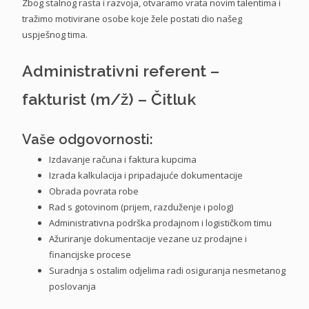
Zbog stalnog rasta i razvoja, otvaramo vrata novim talentima i
tražimo motivirane osobe koje žele postati dio našeg
uspješnog tima.
Administrativni referent –
fakturist (m/ž) – Čitluk
Vaše odgovornosti:
Izdavanje računa i faktura kupcima
Izrada kalkulacija i pripadajuće dokumentacije
Obrada povrata robe
Rad s gotovinom (prijem, razduženje i polog)
Administrativna podrška prodajnom i logističkom timu
Ažuriranje dokumentacije vezane uz prodajne i
financijske procese
Suradnja s ostalim odjelima radi osiguranja nesmetanog
poslovanja