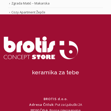
Zgrada Matić – Makarska
Cozy Apartment Žepče
keramika za tebe
BROTIS d.o.o.
Adresa Čitluk:
Put za Ljubuški 2A
88260 Čitluk, Bosna i Hercegovina