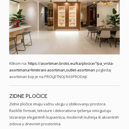
Klikom na:
https://asortiman.brotis.eu/
ka/plocice/?pa_vrsta-
asortimana=limitirani-
asortiman,outlet-asortiman
pogledaj
asortiman koji je na PROLJETNOJ RASPRODAJI.
ZIDNE PLOČICE
Zidne pločice imaju važnu ulogu u oblikovanju prostora.
Različiti formati, teksture i dekorativna rješenja omogućuju
stvaranje elegantnih kupaonica, modernih kuhinja ili akcentnih
zidova u dnevnim prostorima.