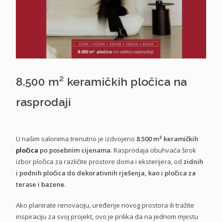
8.500 m² keramičkih pločica na
rasprodaji
U našim salonima trenutno je izdvojeno
8.500 m² keramičkih
pločica
po posebnim cijenama
. Rasprodaja obuhvaća širok
izbor pločica za različite prostore doma i eksterijera, od
zidnih
i podnih pločica do dekorativnih rješenja, kao i pločica za
terase i bazene
.
Ako planirate renovaciju, uređenje novog prostora ili tražite
inspiraciju za svoj projekt, ovo je prilika da na jednom mjestu