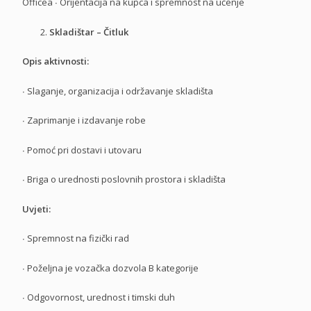
Officea
∙
Orijentacija na kupca i spremnost na učenje
Skladištar – Čitluk
Opis aktivnosti:
∙
Slaganje, organizacija i održavanje skladišta
∙
Zaprimanje i izdavanje robe
∙
Pomoć pri dostavi i utovaru
∙
Briga o urednosti poslovnih prostora i skladišta
Uvjeti:
∙
Spremnost na fizički rad
∙
Poželjna je vozačka dozvola B kategorije
∙
Odgovornost, urednost i timski duh