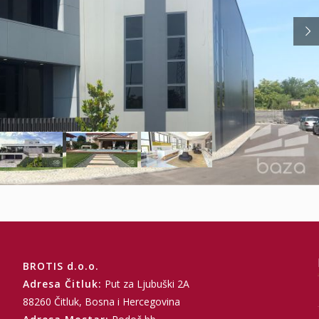
BROTIS d.o.o.
Adresa Čitluk:
Put za Ljubuški 2A
88260 Čitluk, Bosna i Hercegovina