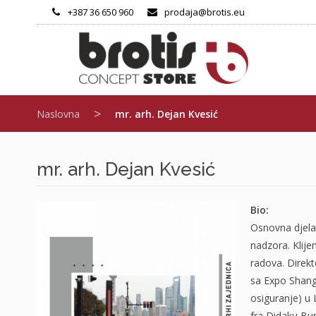
Skip
+387 36 650 960
prodaja@brotis.eu
to
content
>
Naslovna
mr. arh. Dejan Kvesić
mr. arh. Dejan Kvesić
Bio:
Osnovna djelat
nadzora. Klije
radova. Direkto
sa Expo Shangh
osiguranje) u
fra Didaku Bun