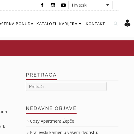
Hrvatski
OSEBNA PONUDA
KATALOZI
KARIJERA
KONTAKT
PRETRAGA
Pretraži:
NEDAVNE OBJAVE
jona
Cozy Apartment Žepče
ark
Kraljevski kamen u vašem dvorištu: