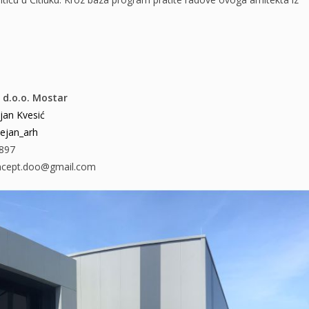
 d.o.o. Mostar
jan Kvesić
ejan_arh
897
ncept.doo@gmail.com