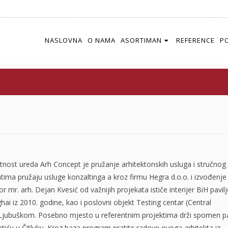
NASLOVNA
O NAMA
ASORTIMAN
REFERENCE
P
HALF
FULL
CLOSE
ALL
nost ureda Arh Concept je pružanje arhitektonskih usluga i stručnog
ntima pružaju usluge konzaltinga a kroz firmu Hegra d.o.o. i izvođenje
r mr. arh. Dejan Kvesić od važnijih projekata ističe interijer BiH pavil
ai iz 2010. godine, kao i poslovni objekt Testing centar (Central
 Ljubuškom. Posebno mjesto u r
eferentnim projektima drži spomen p
tiću u Čitluku. Kroz baza program pratite radove ovoga arhitekta iz