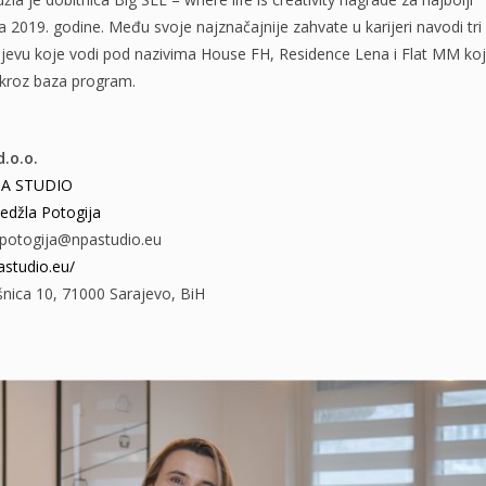
era 2019. godine. Među svoje najznačajnije zahvate u karijeri navodi tri
ajevu koje vodi pod nazivima House FH, Residence Lena i Flat MM ko
 kroz baza program.
.o.o.
A STUDIO
edžla Potogija
.potogija@npastudio.eu
studio.eu/
nica 10, 71000 Sarajevo, BiH