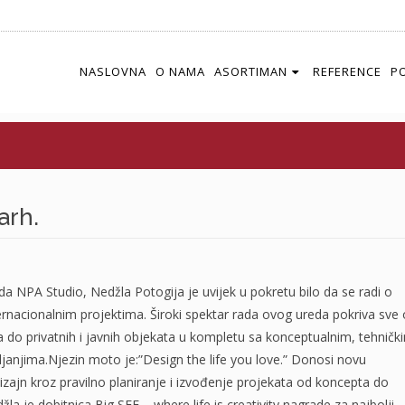
NASLOVNA
O NAMA
ASORTIMAN
REFERENCE
P
HALF
FULL
CLOSE
ALL
arh.
eda NPA Studio, Nedžla Potogija je uvijek u pokretu bilo da se radi o
nternacionalnim projektima. Široki spektar rada ovog ureda pokriva sve
a do privatnih i javnih objekata u kompletu sa konceptualnim, tehnički
janjima.Njezin moto je:”Design the life you love.” Donosi novu
dizajn kroz pravilno planiranje i izvođenje projekata od koncepta do
žla je dobitnica Big SEE – where life is creativity nagrade za najbolji