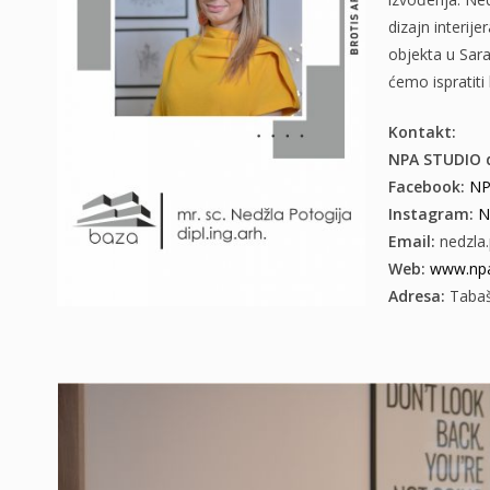
dizajn interij
objekta u Sar
ćemo ispratiti
Kontakt:
NPA STUDIO d
Facebook:
NP
Instagram:
N
Email:
nedzla
Web:
www.npa
Adresa:
Tabaš