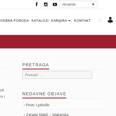
Hrvatski
OSEBNA PONUDA
KATALOZI
KARIJERA
KONTAKT
PRETRAGA
Pretraži:
 od
NEDAVNE OBJAVE
m i
Pivac Ljubuški
Zgrada Matić – Makarska