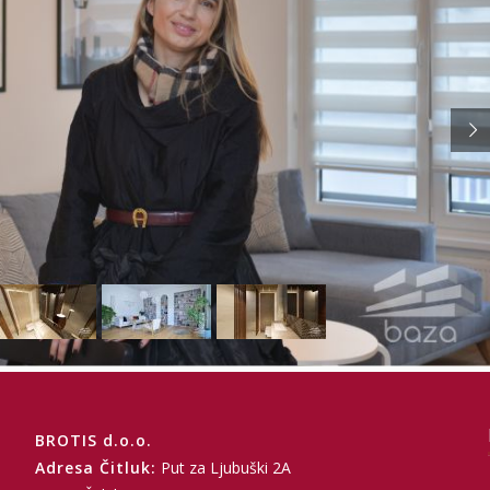
BROTIS d.o.o.
Adresa Čitluk:
Put za Ljubuški 2A