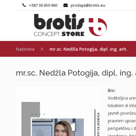
Skip
+387 36 650 960
prodaja@brotis.eu
to
content
>
Naslovna
mr.sc. Nedžla Potogija, dipl. ing. arh.
mr.sc. Nedžla Potogija, dipl. ing. 
Bio:
Voditeljica ur
lokalnim ili i
javnih površin
pravnim upravl
perspektivu i 
izvođenja. Ned