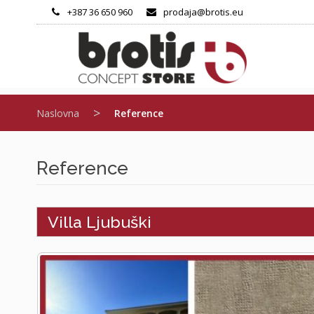
Skip
+387 36 650 960
prodaja@brotis.eu
to
content
>
Naslovna
Reference
Reference
Villa Ljubuški