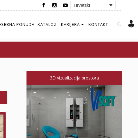
Hrvatski
OSEBNA PONUDA
KATALOZI
KARIJERA
KONTAKT
3D vizualizacija prostora